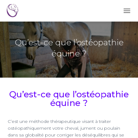
D
É
P
L
I
Qu’est-ce que l’ostéopathie
E
R
équine ?
L
A
N
A
V
I
Qu’est-ce que l’ostéopathie
G
A
équine ?
T
I
O
N
C’est une méthode thérapeutique visant à traiter
ostéopathiquement votre cheval, jument ou poulain
dans sa globalité pour corriger les déséquilibres qui se