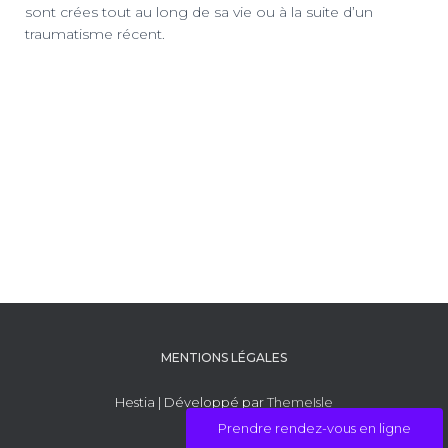
sont crées tout au long de sa vie ou à la suite d’un
traumatisme récent.
MENTIONS LÉGALES
Hestia | Développé par
ThemeIsle
Prendre rendez-vous en ligne