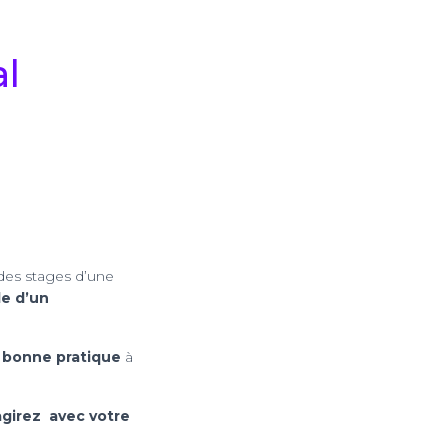
al
 des stages d’une
le d’un
e
bonne pratique
à
agirez avec votre