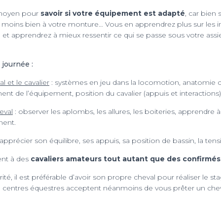
 moyen pour
savoir si votre équipement est adapté
, car bien 
s moins bien à votre monture… Vous en apprendrez plus sur les i
, et apprendrez à mieux ressentir ce qui se passe sous votre assi
journée :
l et le cavalier
: systèmes en jeu dans la locomotion, anatom
ent de l’équipement, positi
on du cavalier (appuis et interactions)
eval
: observer les aplombs, les allures, les boiteries, apprendre 
ment.
 apprécier son équilibre, ses appuis, sa position de bassin, la tens
ent à des
cavaliers amateurs tout autant que des confirmés
é, il est préférable d’avoir son propre cheval pour réaliser le sta
u centres équestres acceptent néanmoins de vous prêter un chev