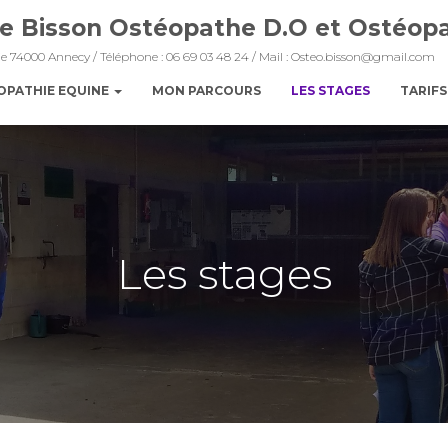
ne Bisson Ostéopathe D.O et Ostéop
trie 74000 Annecy / Téléphone : 06 69 03 48 24 / Mail : Osteo.bisson@gmail.com
OPATHIE EQUINE
MON PARCOURS
LES STAGES
TARIFS
Les stages