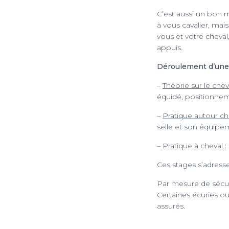
C’est aussi un bon
à vous cavalier, mai
vous et votre cheval
appuis.
Déroulement d’une 
–
Théorie sur le cheva
équidé, positionnem
–
Pratique autour ch
selle et son équipe
–
Pratique à cheval
:
Ces stages s’adress
Par mesure de sécurit
Certaines écuries o
assurés.