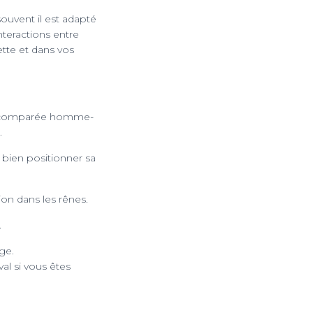
souvent il est adapté
nteractions entre
ette et dans vos
ie comparée homme-
.
à bien positionner sa
ion dans les rênes.
.
ge.
al si vous êtes